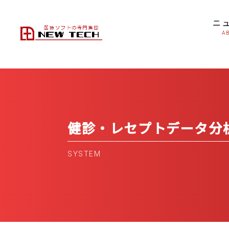
ニ
A
健診・レセプトデータ
分
SYSTEM